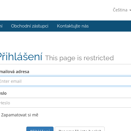
Čeština
ní
Obchodní zástupci
Kontaktujte nás
Přihlášení
This page is restricted
mailová adresa
slo
Zapamatovat si mě