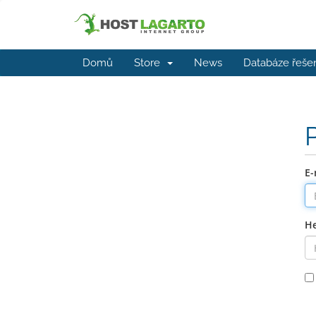
Domů
Store
News
Databáze řeše
E-
He