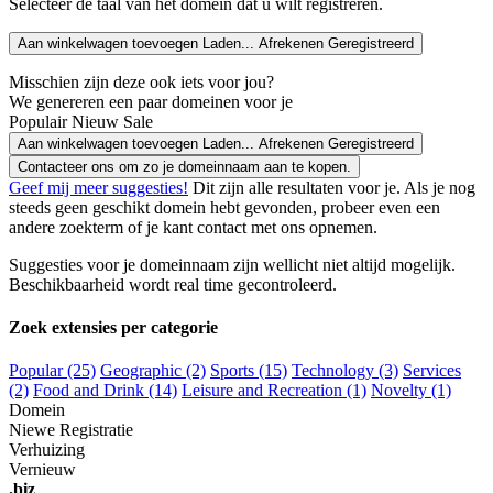
Selecteer de taal van het domein dat u wilt registreren.
Aan winkelwagen toevoegen
Laden...
Afrekenen
Geregistreerd
Misschien zijn deze ook iets voor jou?
We genereren een paar domeinen voor je
Populair
Nieuw
Sale
Aan winkelwagen toevoegen
Laden...
Afrekenen
Geregistreerd
Contacteer ons om zo je domeinnaam aan te kopen.
Geef mij meer suggesties!
Dit zijn alle resultaten voor je. Als je nog
steeds geen geschikt domein hebt gevonden, probeer even een
andere zoekterm of je kant contact met ons opnemen.
Suggesties voor je domeinnaam zijn wellicht niet altijd mogelijk.
Beschikbaarheid wordt real time gecontroleerd.
Zoek extensies per categorie
Popular (25)
Geographic (2)
Sports (15)
Technology (3)
Services
(2)
Food and Drink (14)
Leisure and Recreation (1)
Novelty (1)
Domein
Niewe Registratie
Verhuizing
Vernieuw
.biz