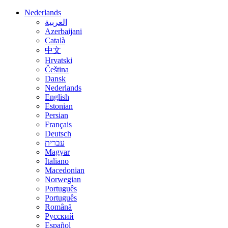
Nederlands
العربية
Azerbaijani
Català
中文
Hrvatski
Čeština
Dansk
Nederlands
English
Estonian
Persian
Français
Deutsch
עברית
Magyar
Italiano
Macedonian
Norwegian
Português
Português
Română
Русский
Español