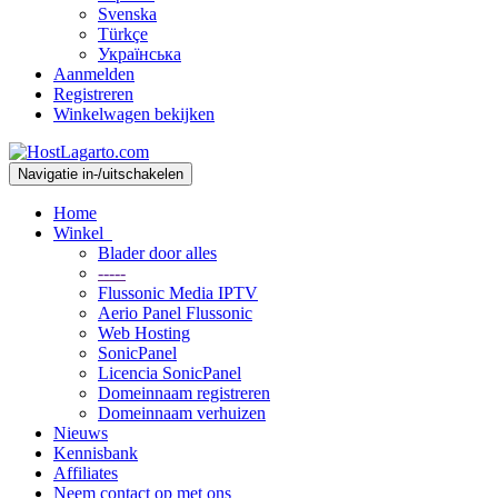
Svenska
Türkçe
Українська
Aanmelden
Registreren
Winkelwagen bekijken
Navigatie in-/uitschakelen
Home
Winkel
Blader door alles
-----
Flussonic Media IPTV
Aerio Panel Flussonic
Web Hosting
SonicPanel
Licencia SonicPanel
Domeinnaam registreren
Domeinnaam verhuizen
Nieuws
Kennisbank
Affiliates
Neem contact op met ons