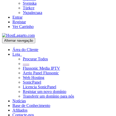
Svenska
Türkçe
Українська
Entrar
Registar
Ver Carrinho
Alternar navegação
Área do Cliente
Loja
Procurar Todos
-----
Flussonic Media IPTV
Aerio Panel Flussonic
Web Hosting
SonicPanel
Licencia SonicPanel
Registar um novo domínio
Transferir um domínio para nós
Notícias
Base de Conhecimento
Afiliados
Contacte-nos