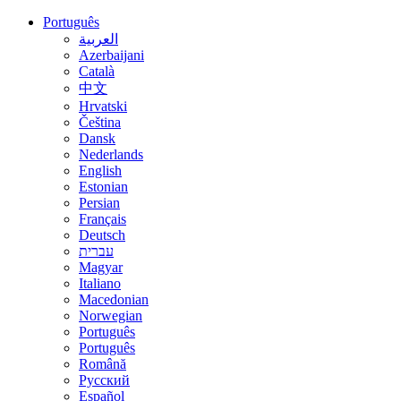
Português
العربية
Azerbaijani
Català
中文
Hrvatski
Čeština
Dansk
Nederlands
English
Estonian
Persian
Français
Deutsch
עברית
Magyar
Italiano
Macedonian
Norwegian
Português
Português
Română
Русский
Español