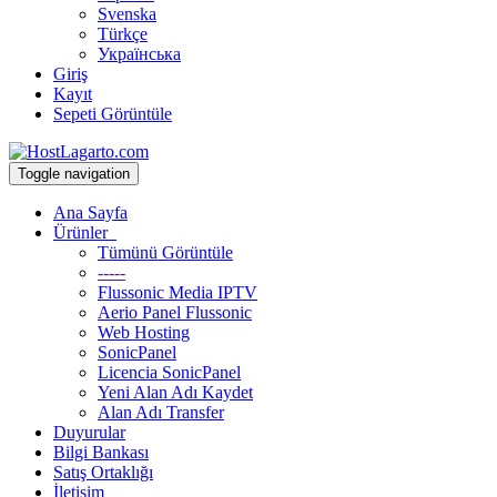
Svenska
Türkçe
Українська
Giriş
Kayıt
Sepeti Görüntüle
Toggle navigation
Ana Sayfa
Ürünler
Tümünü Görüntüle
-----
Flussonic Media IPTV
Aerio Panel Flussonic
Web Hosting
SonicPanel
Licencia SonicPanel
Yeni Alan Adı Kaydet
Alan Adı Transfer
Duyurular
Bilgi Bankası
Satış Ortaklığı
İletişim