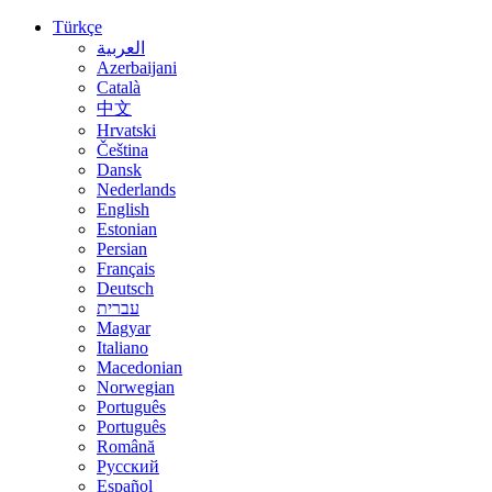
Türkçe
العربية
Azerbaijani
Català
中文
Hrvatski
Čeština
Dansk
Nederlands
English
Estonian
Persian
Français
Deutsch
עברית
Magyar
Italiano
Macedonian
Norwegian
Português
Português
Română
Русский
Español