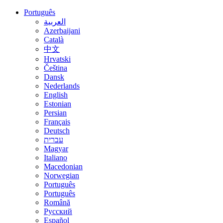
Português
العربية
Azerbaijani
Català
中文
Hrvatski
Čeština
Dansk
Nederlands
English
Estonian
Persian
Français
Deutsch
עברית
Magyar
Italiano
Macedonian
Norwegian
Português
Português
Română
Русский
Español