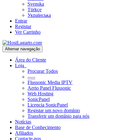
Svenska
Türkçe
Українська
Entrar
Registar
Ver Carrinho
Alternar navegação
Área do Cliente
Loja
Procurar Todos
-----
Flussonic Media IPTV
Aerio Panel Flussonic
Web Hosting
SonicPanel
Licencia SonicPanel
Registar um novo domínio
Transferir um domínio para nós
Notícias
Base de Conhecimento
Afiliados
Contacte-nos