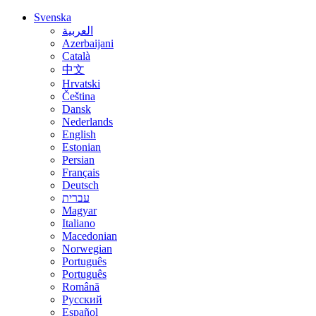
Svenska
العربية
Azerbaijani
Català
中文
Hrvatski
Čeština
Dansk
Nederlands
English
Estonian
Persian
Français
Deutsch
עברית
Magyar
Italiano
Macedonian
Norwegian
Português
Português
Română
Русский
Español