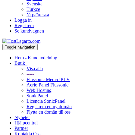
Svenska
Türkçe
Українська
Logga in
Registrera
Se kundvagnen
Toggle navigation
Hem - Kundavdelning
Butik
Visa alla
-----
Flussonic Media IPTV
Aerio Panel Flussonic
Web Hosting
SonicPanel
Licencia SonicPanel
Registrera en ny domän
Flytta en domän till oss
Nyheter
Hjälpcentral
Partner
Kontakta Oss