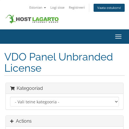
Estonian
Logi sisse
Registreeri
Vaata ostukorvi
Toggl
navig
VDO Panel Unbranded
License
Kategooriad
Actions