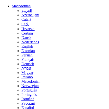
Macedonian
العربية
Azerbaijani
Català
中文
Hrvatski
Čeština
Dansk
Nederlands
English
Estonian
Persian
Français
Deutsch
עברית
Magyar
Italiano
Macedonian
Norwegian
Português
Português
Română
Русский
Español