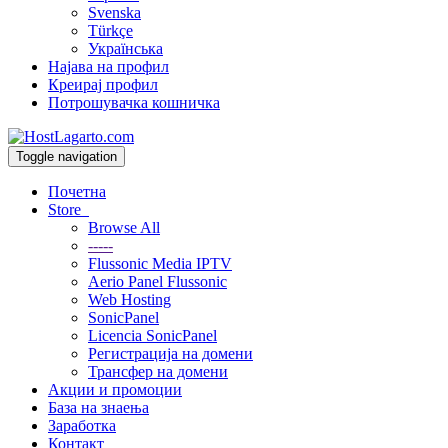
Svenska
Türkçe
Українська
Најава на профил
Креирај профил
Потрошувачка кошничка
Toggle navigation
Почетна
Store
Browse All
-----
Flussonic Media IPTV
Aerio Panel Flussonic
Web Hosting
SonicPanel
Licencia SonicPanel
Регистрација на домени
Трансфер на домени
Акции и промоции
База на знаења
Заработка
Контакт