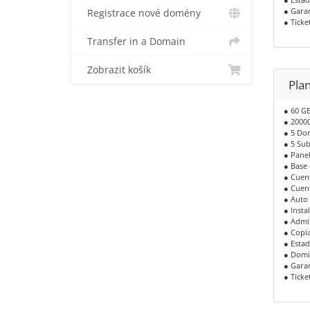
● Garan
Registrace nové domény
● Ticke
Transfer in a Domain
Zobrazit košík
Plan
● 60 G
● 2000
● 5 Dom
● 5 Su
● Panel
● Base 
● Cuent
● Cuent
● Auto
● Insta
● Admi
● Copia
● Estad
● Domin
● Garan
● Ticke