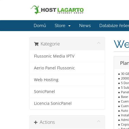
Domů
Store
News
Databáze řeše
We
Kategorie
Flussonic Media IPTV
Pla
Aerio Panel Flussonic
● 30 G
● 2000
Web Hosting
● 5 Dom
● 5 Su
SonicPanel
● Panel
● Base 
● Cuent
Licencia SonicPanel
● Cuent
● Auto
● Insta
● Admi
Actions
● Copia
● Estad