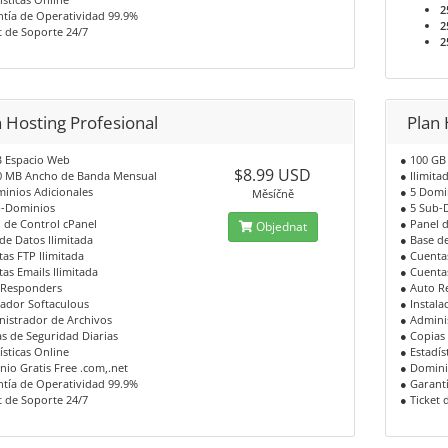
2
tía de Operatividad 99.9%
2
t de Soporte 24/7
2
 Hosting Profesional
Plan 
B Espacio Web
● 100 GB
$8.99 USD
0 MB Ancho de Banda Mensual
● Ilimit
inios Adicionales
● 5 Domi
Měsíčně
b-Dominios
● 5 Sub-
 de Control cPanel
● Panel 
Objednat
de Datos Ilimitada
● Base de
as FTP Ilimitada
● Cuentas
as Emails Ilimitada
● Cuentas
 Responders
● Auto R
lador Softaculous
● Instala
nistrador de Archivos
● Admini
s de Seguridad Diarias
● Copias
ísticas Online
● Estadís
io Gratis Free .com,.net
● Domini
tía de Operatividad 99.9%
● Garant
t de Soporte 24/7
● Ticket 