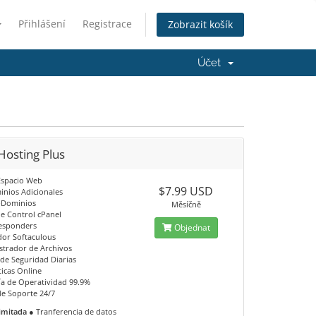
Přihlášení
Registrace
Zobrazit košík
Účet
Hosting Plus
Espacio Web
$7.99 USD
inios Adicionales
-Dominios
Měsíčně
de Control cPanel
esponders
Objednat
dor Softaculous
strador de Archivos
 de Seguridad Diarias
ticas Online
ía de Operatividad 99.9%
de Soporte 24/7
limitada
● Tranferencia de datos