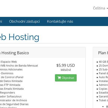
Čeština
ní
Obchodní zástupci
Kontaktujte nás
b Hosting
n Hosting Basico
Plan 
B Espacio Web
● 40 GB 
$5.99 USD
0 MB Ancho de Banda Mensual
● 25 Dom
inios Adicionales
● 25 Sub
Měsíčně
b-Dominios
● Panel 
 de Control cPanel
● Auto R
Objednat
de Datos Ilimitada
● Instala
as FTP Ilimitada
● Admini
as Emails Ilimitada
● Copias
 Responders
● Estadís
lador Softaculous
● Garant
nistrador de Archivos
● Ticket 
s de Seguridad Diarias
i
ísticas Online