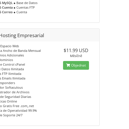
5 MySQL
● Base de Datos
5 Cuenta
● Cuentas FTP
5 Correo
● Cuenta
Hosting Empresarial
 Espacio Web
$11.99 USD
ada Ancho de Banda Mensual
nios Adicionales
Měsíčně
Dominios
de Control cPanel
Objednat
 Datos Ilimitada
 FTP Ilimitada
 Emails Ilimitada
esponders
dor Softaculous
strador de Archivos
 de Seguridad Diarias
ticas Online
o Gratis Free .com,.net
ía de Operatividad 99.9%
de Soporte 24/7