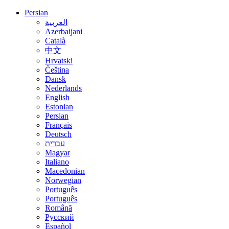
Persian
العربية
Azerbaijani
Català
中文
Hrvatski
Čeština
Dansk
Nederlands
English
Estonian
Persian
Français
Deutsch
עברית
Magyar
Italiano
Macedonian
Norwegian
Português
Português
Română
Русский
Español