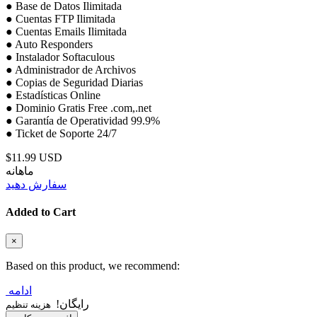
● Base de Datos Ilimitada
● Cuentas FTP Ilimitada
● Cuentas Emails Ilimitada
● Auto Responders
● Instalador Softaculous
● Administrador de Archivos
● Copias de Seguridad Diarias
● Estadísticas Online
● Dominio Gratis Free .com,.net
● Garantía de Operatividad 99.9%
● Ticket de Soporte 24/7
$11.99 USD
ماهانه
سفارش دهید
Added to Cart
×
Based on this product, we recommend:
ادامه
رایگان!
هزینه تنظیم