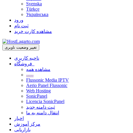
Svenska
Türkçe
Українська
ورود
ثبت نام
مشاهده کارت خرید
تغییر وضعیت ناوبری
ناحیه کاربری
فروشگاه
مشاهده همه
-----
Flussonic Media IPTV
Aerio Panel Flussonic
Web Hosting
SonicPanel
Licencia SonicPanel
ثبت دامنه جدید
انتقال دامنه به ما
اخبار
مرکز آموزش
بازاریابی