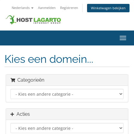
Nederlands
Aanmelden
Registreren
Winkelwagen bekijken
Navig
in-/u
Kies een domein...
Categorieën
Acties