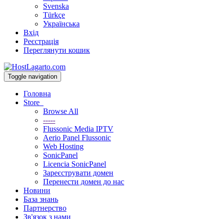
Svenska
Türkçe
Українська
Вхід
Реєстрація
Переглянути кошик
Toggle navigation
Головна
Store
Browse All
-----
Flussonic Media IPTV
Aerio Panel Flussonic
Web Hosting
SonicPanel
Licencia SonicPanel
Зареєструвати домен
Перенести домен до нас
Новини
База знань
Партнерство
Зв'язок з нами