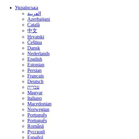
Українська
العربية
Azerbaijani
Català
中文
Hrvatski
Čeština
Dansk
Nederlands
English
Estonian
Persian
Français
Deutsch
עברית
Magyar
Italiano
Macedonian
Norwegian
Português
Português
Română
Русский
Español