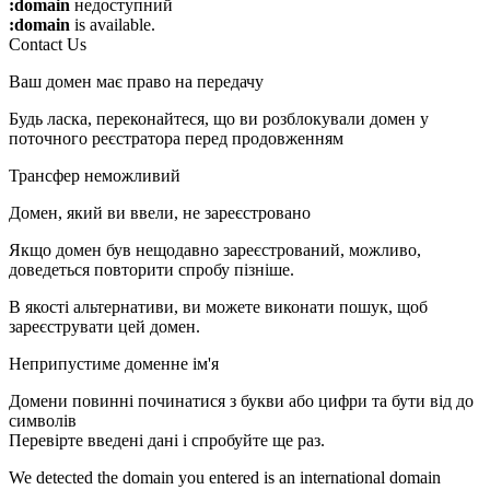
:domain
недоступний
:domain
is available.
Contact Us
Ваш домен має право на передачу
Будь ласка, переконайтеся, що ви розблокували домен у
поточного реєстратора перед продовженням
Трансфер неможливий
Домен, який ви ввели, не зареєстровано
Якщо домен був нещодавно зареєстрований, можливо,
доведеться повторити спробу пізніше.
В якості альтернативи, ви можете виконати пошук, щоб
зареєструвати цей домен.
Неприпустиме доменне ім'я
Домени повинні починатися з букви або цифри
та бути від
до
символів
Перевірте введені дані і спробуйте ще раз.
We detected the domain you entered is an international domain