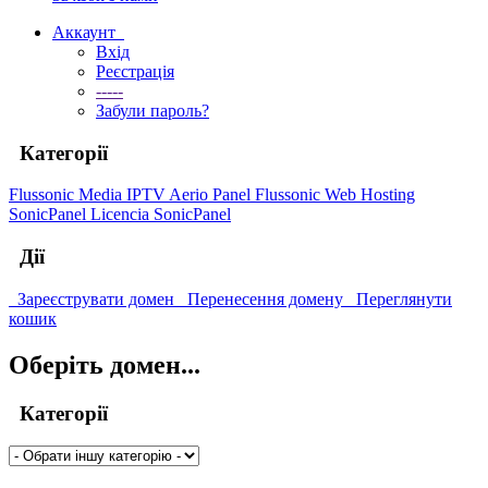
Аккаунт
Вхід
Реєстрація
-----
Забули пароль?
Категорії
Flussonic Media IPTV
Aerio Panel Flussonic
Web Hosting
SonicPanel
Licencia SonicPanel
Дії
Зареєструвати домен
Перенесення домену
Переглянути
кошик
Оберіть домен...
Категорії