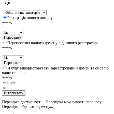
Дії
Реєстрація нового домену
www.
Перевірити
Перенесення вашого домену від іншого реєстратора
www.
Перенести
Я буду використовувати зареєстрований домен та оновлю
name-сервери
www.
Використати
Перевірка доступності...
Перевірка можливості переносу...
Перевірка обраного домену...